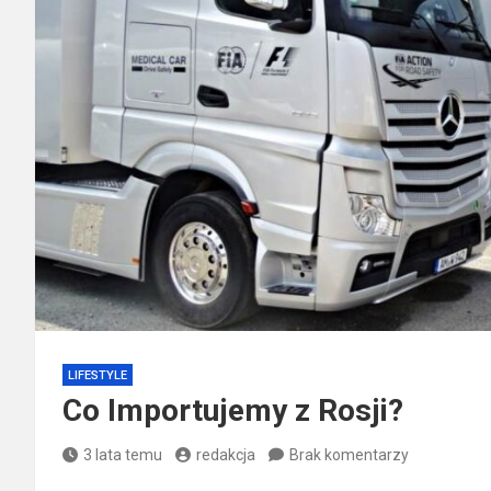
LIFESTYLE
Co Importujemy z Rosji?
3 lata temu
redakcja
Brak komentarzy