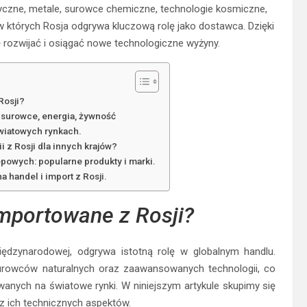
yczne, metale, surowce chemiczne, technologie kosmiczne,
w których Rosja odgrywa kluczową rolę jako dostawca. Dzięki
rozwijać i osiągać nowe technologiczne wyżyny.
Rosji?
: surowce, energia, żywność
światowych rynkach.
 z Rosji dla innych krajów?
powych: popularne produkty i marki.
 handel i import z Rosji.
importowane z Rosji?
iędzynarodowej, odgrywa istotną rolę w globalnym handlu.
urowców naturalnych oraz zaawansowanych technologii, co
nych na światowe rynki. W niniejszym artykule skupimy się
z ich technicznych aspektów.