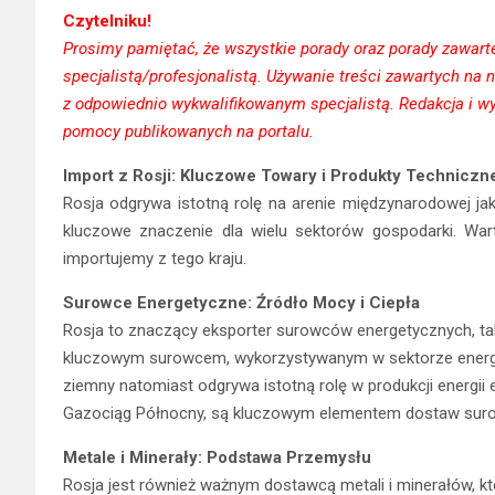
Czytelniku!
Prosimy pamiętać, że wszystkie porady oraz porady zawarte 
specjalistą/profesjonalistą. Używanie treści zawartych n
z odpowiednio wykwalifikowanym specjalistą. Redakcja i w
pomocy publikowanych na portalu.
Import z Rosji: Kluczowe Towary i Produkty Techniczn
Rosja odgrywa istotną rolę na arenie międzynarodowej j
kluczowe znaczenie dla wielu sektorów gospodarki. Warto
importujemy z tego kraju.
Surowce Energetyczne: Źródło Mocy i Ciepła
Rosja to znaczący eksporter surowców energetycznych, taki
kluczowym surowcem, wykorzystywanym w sektorze energe
ziemny natomiast odgrywa istotną rolę w produkcji energii 
Gazociąg Północny, są kluczowym elementem dostaw sur
Metale i Minerały: Podstawa Przemysłu
Rosja jest również ważnym dostawcą metali i minerałów, k