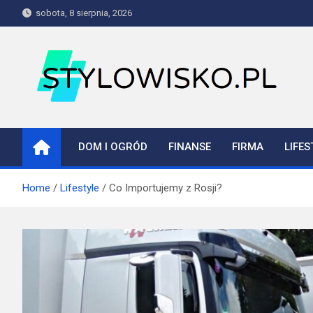
Skip
sobota, 8 sierpnia, 2026
to
content
stylowisko.pl
Blog
DOM I OGRÓD
FINANSE
FIRMA
LIFES
Home
Lifestyle
Co Importujemy z Rosji?