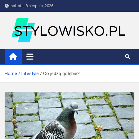
Skip
sobota, 8 sierpnia, 2026
to
content
stylowisko.pl
Blog
Home
Lifestyle
Co jedzą gołębie?