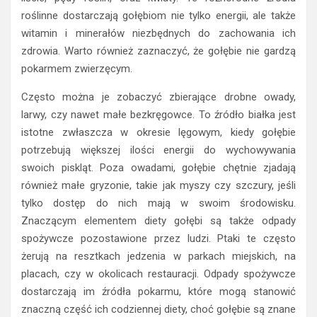
roślinne dostarczają gołębiom nie tylko energii, ale także
witamin i minerałów niezbędnych do zachowania ich
zdrowia. Warto również zaznaczyć, że gołębie nie gardzą
pokarmem zwierzęcym.
Często można je zobaczyć zbierające drobne owady,
larwy, czy nawet małe bezkręgowce. To źródło białka jest
istotne zwłaszcza w okresie lęgowym, kiedy gołębie
potrzebują większej ilości energii do wychowywania
swoich piskląt. Poza owadami, gołębie chętnie zjadają
również małe gryzonie, takie jak myszy czy szczury, jeśli
tylko dostęp do nich mają w swoim środowisku.
Znaczącym elementem diety gołębi są także odpady
spożywcze pozostawione przez ludzi. Ptaki te często
żerują na resztkach jedzenia w parkach miejskich, na
placach, czy w okolicach restauracji. Odpady spożywcze
dostarczają im źródła pokarmu, które mogą stanowić
znaczną część ich codziennej diety, choć gołębie są znane