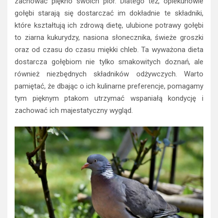
zachować piękno swoich piór. Dlatego też, opiekunowie
gołębi starają się dostarczać im dokładnie te składniki,
które kształtują ich zdrową dietę, ulubione potrawy gołębi
to ziarna kukurydzy, nasiona słonecznika, świeże groszki
oraz od czasu do czasu miękki chleb. Ta wyważona dieta
dostarcza gołębiom nie tylko smakowitych doznań, ale
również niezbędnych składników odżywczych. Warto
pamiętać, że dbając o ich kulinarne preferencje, pomagamy
tym pięknym ptakom utrzymać wspaniałą kondycję i
zachować ich majestatyczny wygląd.