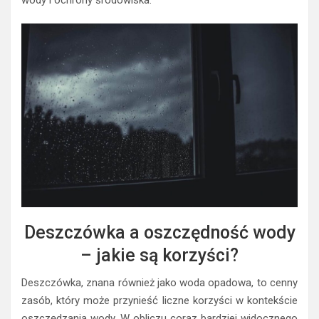
wody i ochrony środowiska.
Deszczówka a oszczędność wody
– jakie są korzyści?
Deszczówka, znana również jako woda opadowa, to cenny
zasób, który może przynieść liczne korzyści w kontekście
oszczędzania wody. W obliczu coraz bardziej widocznego