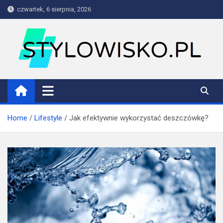
Skip
czwartek, 6 sierpnia, 2026
to
content
stylowisko.pl
Blog
Home
Lifestyle
Jak efektywnie wykorzystać deszczówkę?