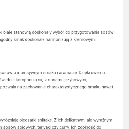
ki białe stanowią doskonały wybór do przygotowania sosów
 i łagodny smak doskonale harmonizują z kremowymi
do sosów o intensywnym smaku i aromacie. Dzięki swemu
 świetnie komponują się z sosami grzybowymi,
a pozwala na zachowanie charakterystycznego smaku nawet
wyróżniają pieczarki shiitake. Z ich delikatnym, ale wyraźnym
osów sojowych, teriyaki czy curry. Ich zdolność do