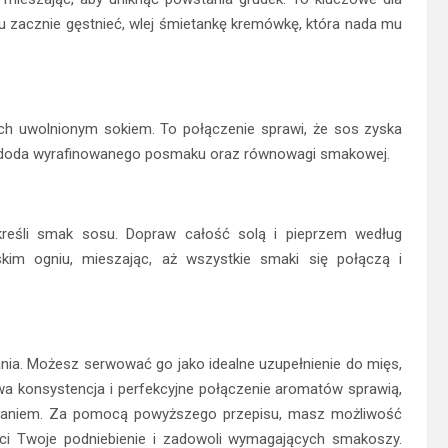
su zacznie gęstnieć, wlej śmietankę kremówkę, która nada mu
ch uwolnionym sokiem. To połączenie sprawi, że sos zyska
óre doda wyrafinowanego posmaku oraz równowagi smakowej.
dkreśli smak sosu. Dopraw całość solą i pieprzem według
skim ogniu, mieszając, aż wszystkie smaki się połączą i
nia. Możesz serwować go jako idealne uzupełnienie do mięs,
a konsystencja i perfekcyjne połączenie aromatów sprawią,
naniem. Za pomocą powyższego przepisu, masz możliwość
ci Twoje podniebienie i zadowoli wymagających smakoszy.