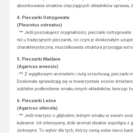
absorbowania smaków otaczających składników sprawia, że
4.
Pieczarki Ostrygowate
(Pleurotus ostreatus)
: ** Jeśli poszukujesz oryginalności, pieczarki ostrygowa
niż u tradycyjnych pieczarek, co czyni je doskonałym uzup
charakterystyczna, muszelkowata struktura przyciąga wzro
5.
Pieczarki Maślane
(Agaricus arvensis)
: ** Z wyjątkowym aromatem i nutą orzechową, pieczarki m
Doskonale sprawdzają się w towarzystwie sosów śmietanow
subtelne podkreślenie smaku innych składników, tworząc h
6.
Pieczarki Leśne
(Agaricus silvicola)
: ** Jeśli marzysz o głębokim, leśnym smaku w swoim sosie
kulinarne. Ich intensywny, dziki aromat idealnie współgr
ziołowymi. To wybór dla tych, którzy cenią sobie nieco bar