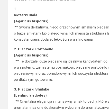
1.
ieczarki Biała
(Agaricus bisporus)
:** Swoim delikatnym, nieco orzechowym smakiem pieczar
o bazie śmietany lub białego wina. Ich mięsista struktura
konsystencjami, dodając lekkości i wyrafinowania.
2.
Pieczarki Portobello
(Agaricus bisporus)
: ** Te dojrzałe, duże pieczarki są idealnym kandydatem 
wyrazistemu, ziemistemu posmakowi, pieczarki portobello
pieczeniowymi oraz pomidorowymi. Ich soczysta struktur
po dłuższym gotowaniu.
3.
Pieczarki Shiitake
(Lentinula edodes)
: ** Orientalna elegancja i intensywny smak to cechy, które 
aromatem, są one doskonałym wyborem do aromatycznych s