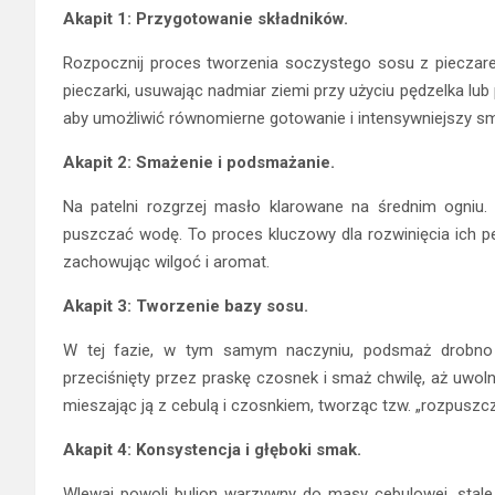
Akapit 1: Przygotowanie składników.
Rozpocznij proces tworzenia soczystego sosu z pieczare
pieczarki, usuwając nadmiar ziemi przy użyciu pędzelka lub 
aby umożliwić równomierne gotowanie i intensywniejszy s
Akapit 2: Smażenie i podsmażanie.
Na patelni rozgrzej masło klarowane na średnim ogniu. 
puszczać wodę. To proces kluczowy dla rozwinięcia ich peł
zachowując wilgoć i aromat.
Akapit 3: Tworzenie bazy sosu.
W tej fazie, w tym samym naczyniu, podsmaż drobno po
przeciśnięty przez praskę czosnek i smaż chwilę, aż uwo
mieszając ją z cebulą i czosnkiem, tworząc tzw. „rozpuszcz
Akapit 4: Konsystencja i głęboki smak.
Wlewaj powoli bulion warzywny do masy cebulowej, stale