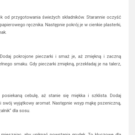
k od przygotowania świeżych składników. Starannie oczyść
papierowego ręcznika. Następnie pokrój je w cienkie plasterki,
mak.
Dodaj pokrojone pieczarki i smaż je, aż zmiękną i zaczną
nego smaku. Gdy pieczarki zmiękną, przekładaj je na talerz,
siekaną cebulę, aż stanie się miękka i szklista. Dodaj
lni swój wyjątkowy aromat. Następnie wsyp mąkę pszeniczną,
alnik” dla sosu.
 mieszając, aby uniknąć powstania grudek. To kluczowe dla