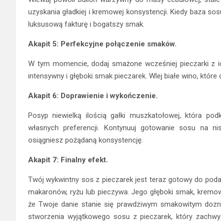
uzyskania gładkiej i kremowej konsystencji. Kiedy baza so
luksusową fakturę i bogatszy smak.
Akapit 5: Perfekcyjne połączenie smaków.
W tym momencie, dodaj smażone wcześniej pieczarki z i
intensywny i głęboki smak pieczarek. Wlej białe wino, kt
Akapit 6: Doprawienie i wykończenie.
Posyp niewielką ilością gałki muszkatołowej, która po
własnych preferencji. Kontynuuj gotowanie sosu na ni
osiągniesz pożądaną konsystencję.
Akapit 7: Finalny efekt.
Twój wykwintny sos z pieczarek jest teraz gotowy do poda
makaronów, ryżu lub pieczywa. Jego głęboki smak, kremow
że Twoje danie stanie się prawdziwym smakowitym doz
stworzenia wyjątkowego sosu z pieczarek, który zachwy