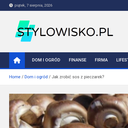
Skip
piątek, 7 sierpnia, 2026
to
content
stylowisko.pl
Blog
DOM I OGRÓD
FINANSE
FIRMA
LIFES
Home
Dom i ogród
Jak zrobić sos z pieczarek?