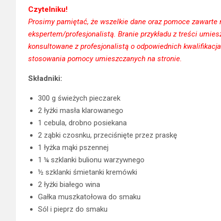
Czytelniku!
Prosimy pamiętać, że wszelkie dane oraz pomoce zawarte na
ekspertem/profesjonalistą. Branie przykładu z treści umi
konsultowane z profesjonalistą o odpowiednich kwalifikacj
stosowania pomocy umieszczanych na stronie.
Składniki:
300 g świeżych pieczarek
2 łyżki masła klarowanego
1 cebula, drobno posiekana
2 ząbki czosnku, przeciśnięte przez praskę
1 łyżka mąki pszennej
1 ¼ szklanki bulionu warzywnego
½ szklanki śmietanki kremówki
2 łyżki białego wina
Gałka muszkatołowa do smaku
Sól i pieprz do smaku