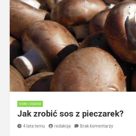
DOM I OGRÓD
Jak zrobić sos z pieczarek?
4 lata temu
redakcja
Brak komentarzy