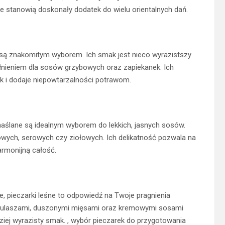
 stanowią doskonały dodatek do wielu orientalnych dań.
te są znakomitym wyborem. Ich smak jest nieco wyrazistszy
ełnieniem dla sosów grzybowych oraz zapiekanek. Ich
k i dodaje niepowtarzalności potrawom.
aślane są idealnym wyborem do lekkich, jasnych sosów.
ych, serowych czy ziołowych. Ich delikatność pozwala na
armonijną całość.
, pieczarki leśne to odpowiedź na Twoje pragnienia
a z gulaszami, duszonymi mięsami oraz kremowymi sosami
dziej wyrazisty smak. , wybór pieczarek do przygotowania