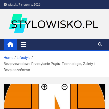
Skip
piątek, 7 sierpnia, 2026
to
content
stylowisko.pl
Blog
Home
Lifestyle
Bezprzewodowe Przesyłanie Prądu: Technologie, Zalety i
Bezpieczeństwo