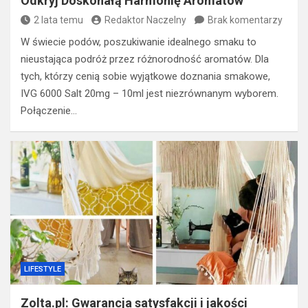
Odkryj Doskonałą Harmonię Aromatów
2 lata temu
Redaktor Naczelny
Brak komentarzy
W świecie podów, poszukiwanie idealnego smaku to
nieustająca podróż przez różnorodność aromatów. Dla
tych, którzy cenią sobie wyjątkowe doznania smakowe,
IVG 6000 Salt 20mg – 10ml jest niezrównanym wyborem.
Połączenie…
LIFESTYLE
Zolta.pl: Gwarancja satysfakcji i jakości