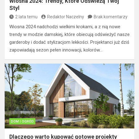
Wiosna 2024: Trendy, Które Odświeżą Twój
Styl
2 lata temu
Redaktor Naczelny
Brak komentarzy
Wiosna 2024 nadchodzi wielkimi krokami, a z nią nowe
trendy w modzie damskiej, które obiecują odświeżyć nasze
garderoby i dodać stylizacjom lekkości. Projektanci już dziś
zapowiadają sezon pełen innowacji, kolorów…
DOM I OGRÓD
Dlaczego warto kupować gotowe projekty