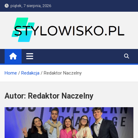
Skip
piątek, 7 sierpnia, 2026
to
content
stylowisko.pl
Blog
Home
Redakcja
Redaktor Naczelny
Autor:
Redaktor Naczelny