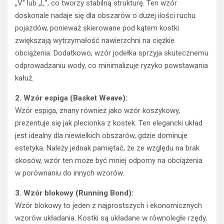
„V” lub „L”, co tworzy stabilną strukturę. Ten wzór
doskonale nadaje się dla obszarów o dużej ilości ruchu
pojazdów, ponieważ skierowane pod kątem kostki
zwiększają wytrzymałość nawierzchni na ciężkie
obciążenia. Dodatkowo, wzór jodełka sprzyja skutecznemu
odprowadzaniu wody, co minimalizuje ryzyko powstawania
kałuż.
2. Wzór espiga (Basket Weave):
Wzór espiga, znany również jako wzór koszykowy,
prezentuje się jak plecionka z kostek. Ten elegancki układ
jest idealny dla niewielkich obszarów, gdzie dominuje
estetyka. Należy jednak pamiętać, że ze względu na brak
skosów, wzór ten może być mniej odporny na obciążenia
w porównaniu do innych wzorów.
3. Wzór blokowy (Running Bond):
Wzór blokowy to jeden z najprostszych i ekonomicznych
wzorów układania. Kostki są układane w równoległe rzędy,