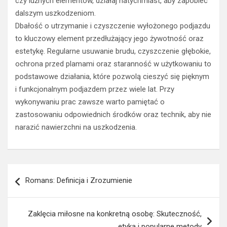
czy luźnych elementów, działaj natychmiast, aby zapobiec
dalszym uszkodzeniom.
Dbałość o utrzymanie i czyszczenie wyłożonego podjazdu
to kluczowy element przedłużający jego żywotność oraz
estetykę. Regularne usuwanie brudu, czyszczenie głębokie,
ochrona przed plamami oraz staranność w użytkowaniu to
podstawowe działania, które pozwolą cieszyć się pięknym
i funkcjonalnym podjazdem przez wiele lat. Przy
wykonywaniu prac zawsze warto pamiętać o
zastosowaniu odpowiednich środków oraz technik, aby nie
narazić nawierzchni na uszkodzenia.
Nawigacja
Romans: Definicja i Zrozumienie
wpisu
Zaklęcia miłosne na konkretną osobę: Skuteczność,
etyka i popularne metody