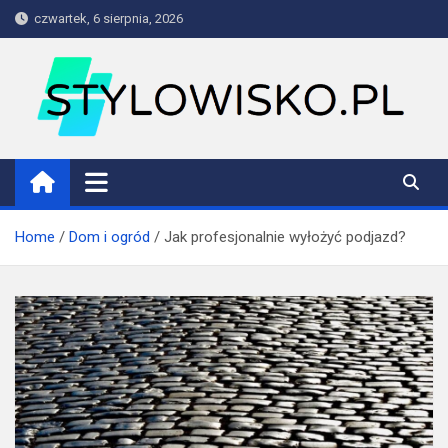
Skip
czwartek, 6 sierpnia, 2026
to
content
stylowisko.pl
Blog
Home
Dom i ogród
Jak profesjonalnie wyłożyć podjazd?