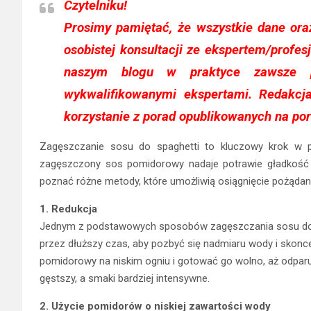
Czytelniku!
Prosimy pamiętać, że wszystkie dane oraz
osobistej konsultacji ze ekspertem/profes
naszym blogu w praktyce zawsze p
wykwalifikowanymi ekspertami. Redakcj
korzystanie z porad opublikowanych na por
Zagęszczanie sosu do spaghetti to kluczowy krok w p
zagęszczony sos pomidorowy nadaje potrawie gładkość i
poznać różne metody, które umożliwią osiągnięcie pożądane
1. Redukcja
Jednym z podstawowych sposobów zagęszczania sosu do sp
przez dłuższy czas, aby pozbyć się nadmiaru wody i skonc
pomidorowy na niskim ogniu i gotować go wolno, aż odparuje
gęstszy, a smaki bardziej intensywne.
2. Użycie pomidorów o niskiej zawartości wody