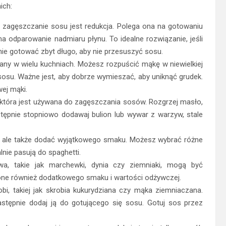
ich:
 zagęszczanie sosu jest redukcja. Polega ona na gotowaniu
a odparowanie nadmiaru płynu. To idealne rozwiązanie, jeśli
nie gotować zbyt długo, aby nie przesuszyć sosu.
wany w wielu kuchniach. Możesz rozpuścić mąkę w niewielkiej
 sosu. Ważne jest, aby dobrze wymieszać, aby uniknąć grudek.
wej mąki.
 która jest używana do zagęszczania sosów. Rozgrzej masło,
stępnie stopniowo dodawaj bulion lub wywar z warzyw, stale
o, ale także dodać wyjątkowego smaku. Możesz wybrać różne
lnie pasują do spaghetti.
a, takie jak marchewki, dynia czy ziemniaki, mogą być
ne również dodatkowego smaku i wartości odżywczej.
bi, takiej jak skrobia kukurydziana czy mąka ziemniaczana.
następnie dodaj ją do gotującego się sosu. Gotuj sos przez