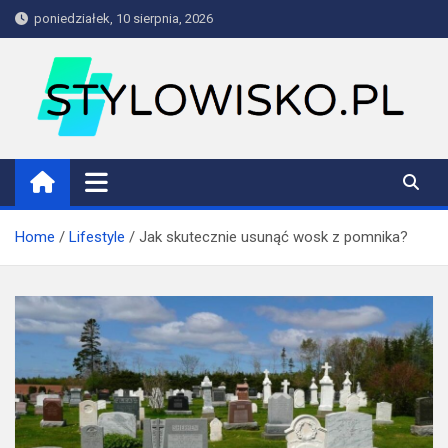
Skip
poniedziałek, 10 sierpnia, 2026
to
content
stylowisko.pl
Blog
Home
Lifestyle
Jak skutecznie usunąć wosk z pomnika?