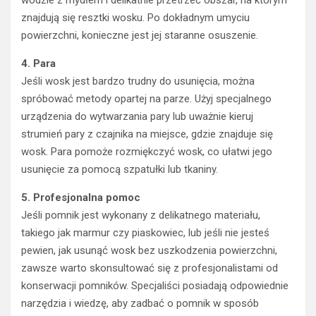
wodzie z mydłem i delikatnie przetrzeć obszar, na którym
znajdują się resztki wosku. Po dokładnym umyciu
powierzchni, konieczne jest jej staranne osuszenie.
4. Para
Jeśli wosk jest bardzo trudny do usunięcia, można
spróbować metody opartej na parze. Użyj specjalnego
urządzenia do wytwarzania pary lub uważnie kieruj
strumień pary z czajnika na miejsce, gdzie znajduje się
wosk. Para pomoże rozmiękczyć wosk, co ułatwi jego
usunięcie za pomocą szpatułki lub tkaniny.
5. Profesjonalna pomoc
Jeśli pomnik jest wykonany z delikatnego materiału,
takiego jak marmur czy piaskowiec, lub jeśli nie jesteś
pewien, jak usunąć wosk bez uszkodzenia powierzchni,
zawsze warto skonsultować się z profesjonalistami od
konserwacji pomników. Specjaliści posiadają odpowiednie
narzędzia i wiedzę, aby zadbać o pomnik w sposób