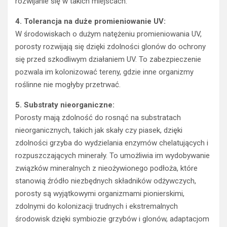
rozwijanie się w takich miejscach.
4. Tolerancja na duże promieniowanie UV:
W środowiskach o dużym natężeniu promieniowania UV,
porosty rozwijają się dzięki zdolności glonów do ochrony
się przed szkodliwym działaniem UV. To zabezpieczenie
pozwala im kolonizować tereny, gdzie inne organizmy
roślinne nie mogłyby przetrwać.
5. Substraty nieorganiczne:
Porosty mają zdolność do rosnąć na substratach
nieorganicznych, takich jak skały czy piasek, dzięki
zdolności grzyba do wydzielania enzymów chelatujących i
rozpuszczających minerały. To umożliwia im wydobywanie
związków mineralnych z nieożywionego podłoża, które
stanowią źródło niezbędnych składników odżywczych,
porosty są wyjątkowymi organizmami pionierskimi,
zdolnymi do kolonizacji trudnych i ekstremalnych
środowisk dzięki symbiozie grzybów i glonów, adaptacjom