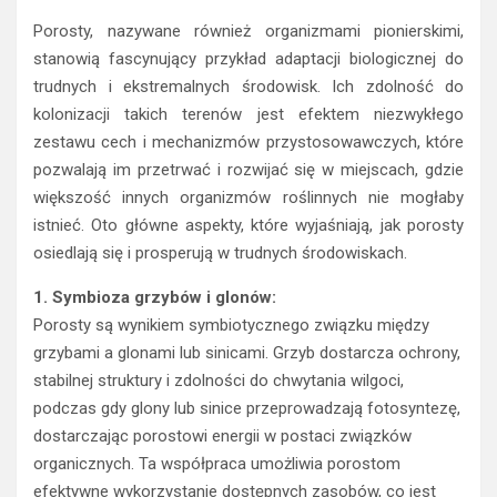
Porosty, nazywane również organizmami pionierskimi,
stanowią fascynujący przykład adaptacji biologicznej do
trudnych i ekstremalnych środowisk. Ich zdolność do
kolonizacji takich terenów jest efektem niezwykłego
zestawu cech i mechanizmów przystosowawczych, które
pozwalają im przetrwać i rozwijać się w miejscach, gdzie
większość innych organizmów roślinnych nie mogłaby
istnieć. Oto główne aspekty, które wyjaśniają, jak porosty
osiedlają się i prosperują w trudnych środowiskach.
1. Symbioza grzybów i glonów:
Porosty są wynikiem symbiotycznego związku między
grzybami a glonami lub sinicami. Grzyb dostarcza ochrony,
stabilnej struktury i zdolności do chwytania wilgoci,
podczas gdy glony lub sinice przeprowadzają fotosyntezę,
dostarczając porostowi energii w postaci związków
organicznych. Ta współpraca umożliwia porostom
efektywne wykorzystanie dostępnych zasobów, co jest