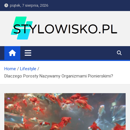
Skip
piątek, 7 sierpnia, 2026
to
content
stylowisko.pl
Blog
Home
Lifestyle
Dlaczego Porosty Nazywamy Organizmami Pionierskimi?