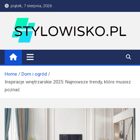
Skip
piątek, 7 sierpnia, 2026
to
content
stylowisko.pl
Blog
Home
Dom i ogród
Inspiracje wnętrzarskie 2025: Najnowsze trendy, które musisz
poznać