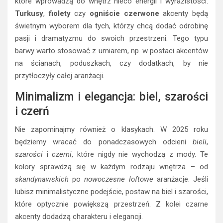
które wprowadzą do wnętrz nieco energii i wyrazistości.
Turkusy
,
fiolety
czy
ogniście czerwone
akcenty będą
świetnym wyborem dla tych, którzy chcą dodać odrobinę
pasji i dramatyzmu do swoich przestrzeni. Tego typu
barwy warto stosować z umiarem, np. w postaci akcentów
na ścianach, poduszkach, czy dodatkach, by nie
przytłoczyły całej aranżacji.
Minimalizm i elegancja: biel, szarości
i czerń
Nie zapominajmy również o klasykach. W 2025 roku
będziemy wracać do ponadczasowych odcieni
bieli
,
szarości
i
czerni
, które nigdy nie wychodzą z mody. Te
kolory sprawdzą się w każdym rodzaju wnętrza – od
skandynawskich
po
nowoczesne loftowe
aranżacje. Jeśli
lubisz minimalistyczne podejście, postaw na biel i szarości,
które optycznie powiększą przestrzeń. Z kolei czarne
akcenty dodadzą charakteru i elegancji.