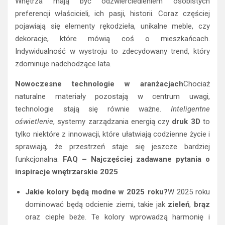
Wnętrza mają być odzwierciedleniem osobistych
preferencji właścicieli, ich pasji, historii. Coraz częściej
pojawiają się elementy rękodzieła, unikalne meble, czy
dekoracje, które mówią coś o mieszkańcach.
Indywidualność w wystroju to zdecydowany trend, który
zdominuje nadchodzące lata.
Nowoczesne technologie w aranżacjach
Chociaż
naturalne materiały pozostają w centrum uwagi,
technologie stają się równie ważne.
Inteligentne
oświetlenie
, systemy zarządzania energią czy
druk 3D
to
tylko niektóre z innowacji, które ułatwiają codzienne życie i
sprawiają, że przestrzeń staje się jeszcze bardziej
funkcjonalna.
FAQ – Najczęściej zadawane pytania o
inspiracje wnętrzarskie 2025
Jakie kolory będą modne w 2025 roku?
W 2025 roku
dominować będą odcienie ziemi, takie jak
zieleń
,
brąz
oraz ciepłe beże. Te kolory wprowadzą harmonię i