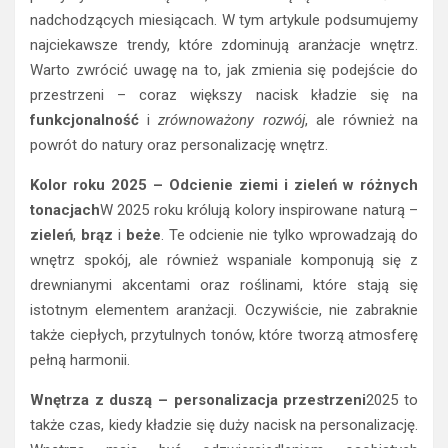
nadchodzących miesiącach. W tym artykule podsumujemy
najciekawsze trendy, które zdominują aranżacje wnętrz.
Warto zwrócić uwagę na to, jak zmienia się podejście do
przestrzeni – coraz większy nacisk kładzie się na
funkcjonalność
i
zrównoważony rozwój
, ale również na
powrót do natury oraz personalizację wnętrz.
Kolor roku 2025 – Odcienie ziemi i zieleń w różnych
tonacjach
W 2025 roku królują kolory inspirowane naturą –
zieleń
,
brąz
i
beże
. Te odcienie nie tylko wprowadzają do
wnętrz spokój, ale również wspaniale komponują się z
drewnianymi akcentami oraz roślinami, które stają się
istotnym elementem aranżacji. Oczywiście, nie zabraknie
także ciepłych, przytulnych tonów, które tworzą atmosferę
pełną harmonii.
Wnętrza z duszą – personalizacja przestrzeni
2025 to
także czas, kiedy kładzie się duży nacisk na personalizację.