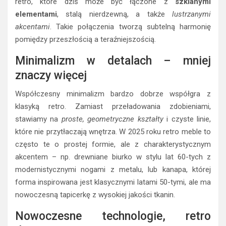
retro, które dziś może być łączone z
szklanymi
elementami
, stalą nierdzewną, a także
lustrzanymi
akcentami
. Takie połączenia tworzą subtelną harmonię
pomiędzy przeszłością a teraźniejszością.
Minimalizm w detalach – mniej
znaczy więcej
Współczesny minimalizm bardzo dobrze współgra z
klasyką retro. Zamiast przeładowania zdobieniami,
stawiamy na
proste, geometryczne kształty
i czyste linie,
które nie przytłaczają wnętrza. W 2025 roku retro meble to
często te o prostej formie, ale z charakterystycznym
akcentem – np. drewniane biurko w stylu lat 60-tych z
modernistycznymi nogami z metalu, lub kanapa, której
forma inspirowana jest klasycznymi latami 50-tymi, ale ma
nowoczesną tapicerkę z wysokiej jakości tkanin.
Nowoczesne technologie, retro