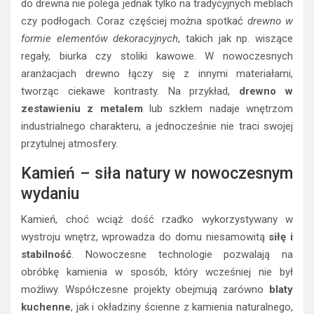
do drewna nie polega jednak tylko na tradycyjnych meblach
czy podłogach. Coraz częściej można spotkać
drewno w
formie elementów dekoracyjnych
, takich jak np. wiszące
regały, biurka czy stoliki kawowe. W nowoczesnych
aranżacjach drewno łączy się z innymi materiałami,
tworząc ciekawe kontrasty. Na przykład,
drewno w
zestawieniu z metalem
lub szkłem nadaje wnętrzom
industrialnego charakteru, a jednocześnie nie traci swojej
przytulnej atmosfery.
Kamień – siła natury w nowoczesnym
wydaniu
Kamień, choć wciąż dość rzadko wykorzystywany w
wystroju wnętrz, wprowadza do domu niesamowitą
siłę i
stabilność
. Nowoczesne technologie pozwalają na
obróbkę kamienia w sposób, który wcześniej nie był
możliwy. Współczesne projekty obejmują zarówno
blaty
kuchenne
, jak i okładziny ścienne z kamienia naturalnego,