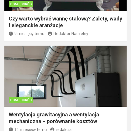
DOM I OGRÓD
Czy warto wybrać wannę stalową? Zalety, wady
i eleganckie aranżacje
9 miesięcy temu
Redaktor Naczelny
DOM I OGRÓD
Wentylacja grawitacyjna a wentylacja
mechaniczna – porównanie kosztów
11 miesięcy temu
redakcja