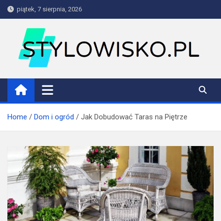
Skip
piątek, 7 sierpnia, 2026
to
content
stylowisko.pl
Blog
Home
Dom i ogród
Jak Dobudować Taras na Piętrze