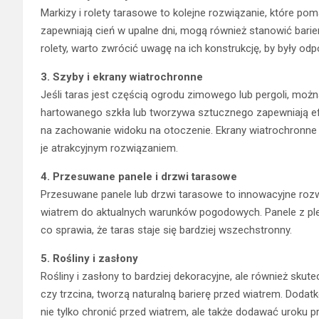
Markizy i rolety tarasowe to kolejne rozwiązanie, które po
zapewniają cień w upalne dni, mogą również stanowić barie
rolety, warto zwrócić uwagę na ich konstrukcję, by były odp
3. Szyby i ekrany wiatrochronne
Jeśli taras jest częścią ogrodu zimowego lub pergoli, moż
hartowanego szkła lub tworzywa sztucznego zapewniają e
na zachowanie widoku na otoczenie. Ekrany wiatrochronne z
je atrakcyjnym rozwiązaniem.
4. Przesuwane panele i drzwi tarasowe
Przesuwane panele lub drzwi tarasowe to innowacyjne roz
wiatrem do aktualnych warunków pogodowych. Panele z ple
co sprawia, że taras staje się bardziej wszechstronny.
5. Rośliny i zasłony
Rośliny i zasłony to bardziej dekoracyjne, ale również sku
czy trzcina, tworzą naturalną barierę przed wiatrem. Doda
nie tylko chronić przed wiatrem, ale także dodawać uroku p