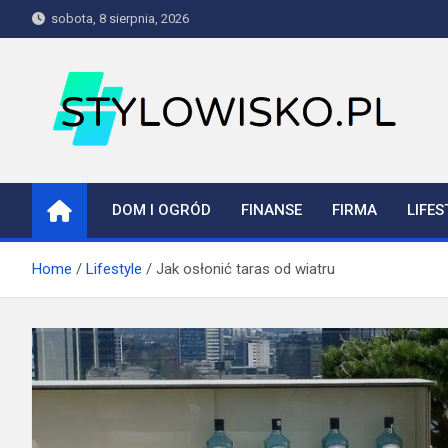
Skip
sobota, 8 sierpnia, 2026
to
content
stylowisko.pl
Blog
DOM I OGRÓD
FINANSE
FIRMA
LIFES
Home
Lifestyle
Jak osłonić taras od wiatru