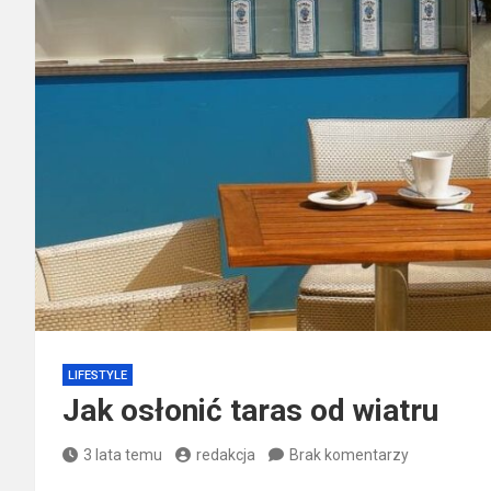
LIFESTYLE
Jak osłonić taras od wiatru
3 lata temu
redakcja
Brak komentarzy