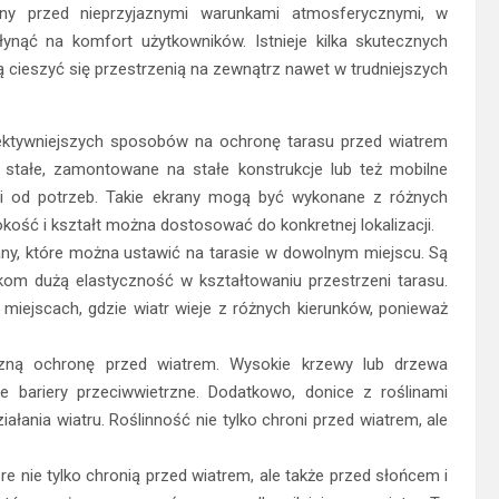
ony przed nieprzyjaznymi warunkami atmosferycznymi, w
nąć na komfort użytkowników. Istnieje kilka skutecznych
cieszyć się przestrzenią na zewnątrz nawet w trudniejszych
ektywniejszych sposobów na ochronę tarasu przed wiatrem
stałe, zamontowane na stałe konstrukcje lub też mobilne
ci od potrzeb. Takie ekrany mogą być wykonane z różnych
sokość i kształt można dostosować do konkretnej lokalizacji.
any, które można ustawić na tarasie w dowolnym miejscu. Są
ikom dużą elastyczność w kształtowaniu przestrzeni tarasu.
miejscach, gdzie wiatr wieje z różnych kierunków, ponieważ
czną ochronę przed wiatrem. Wysokie krzewy lub drzewa
 bariery przeciwwietrzne. Dodatkowo, donice z roślinami
ania wiatru. Roślinność nie tylko chroni przed wiatrem, ale
óre nie tylko chronią przed wiatrem, ale także przed słońcem i