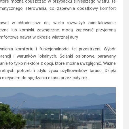
óre można opuszczać w przypadku silniejszego wiatru. Te
matycznego sterowania, co zapewnia dodatkowy komfort
nawet w chłodniejsze dni, warto rozważyć zainstalowanie
ryczne lub kominki zewnętrzne mogą zapewnić przyjemną
omfortowe nawet w okresie wietrznej aury.
ienia komfortu i funkcjonalności tej przestrzeni. Wybór
rencji i warunków lokalnych. Ścianki osłonowe, parawany
anie to tylko niektóre z opcji, które można uwzględnić. Ważne
tnych potrzeb i stylu życia użytkowników tarasu. Dzięki
 miejscem do spędzania czasu przez cały rok.