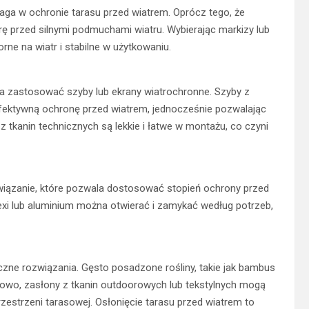
maga w ochronie tarasu przed wiatrem. Oprócz tego, że
rę przed silnymi podmuchami wiatru. Wybierając markizy lub
orne na wiatr i stabilne w użytkowaniu.
na zastosować szyby lub ekrany wiatrochronne. Szyby z
fektywną ochronę przed wiatrem, jednocześnie pozwalając
 tkanin technicznych są lekkie i łatwe w montażu, co czyni
wiązanie, które pozwala dostosować stopień ochrony przed
xi lub aluminium można otwierać i zamykać według potrzeb,
teczne rozwiązania. Gęsto posadzone rośliny, takie jak bambus
tkowo, zasłony z tkanin outdoorowych lub tekstylnych mogą
rzestrzeni tarasowej. Osłonięcie tarasu przed wiatrem to