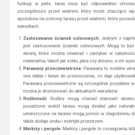
funkcję w pełni, taras musi być odpowiednio chroni
szczególności przed wiatrem, który może znacząco wpły
sposobów na ochronę tarasu przed wiatrem, które pozwolą 
warunkach.
Zastosowanie ścianek osłonowych
: Jednym z najef
jest zastosowanie ścianek osłonowych. Mogą to być 
ekrany, które można otwierać i zamykać w zależnoś
materiałów, takich jak szkło, plexi czy drewno, a ich wy
Parawany przeciwwietrzne
: Parawany to mobilne ekr
one lekkie i łatwe do przenoszenia, co daje użytkown
Parawany przeciwwietrzne są szczególnie przydatne w 
można je dostosować do aktualnych warunków.
Roślinność
: Rośliny mogą również stanowić skute
posadzone wokół tarasu mogą działać jako naturalne
umieszczone na tarasie mogą pomóc w złagodzeniu dział
także dodaje uroku i estetyki przestrzeni.
Markizy i pergole
: Markizy i pergole to rozwiązania, kt