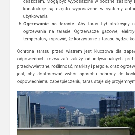
deszczem. Mogą być wyposażone w boczne zasłony, kt
konstrukcje są często wyposażone w systemy auto
użytkowania.
Ogrzewanie na tarasie
: Aby taras był atrakcyjny 
ogrzewania na tarasie. Ogrzewacze gazowe, elekt
temperaturę i sprawić, że korzystanie z tarasu będzie k
Ochrona tarasu przed wiatrem jest kluczowa dla zapewn
odpowiednich rozwiązań zależy od indywidualnych prefe
przeciwwietrzne, roślinność, markizy i pergole, oraz ogrzew
jest, aby dostosować wybór sposobu ochrony do konkre
odpowiedniemu zabezpieczeniu, taras staje się przyjemnym