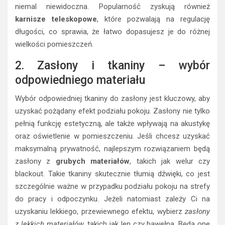
niemal niewidoczna. Popularność zyskują również
karnisze teleskopowe
, które pozwalają na regulację
długości, co sprawia, że łatwo dopasujesz je do różnej
wielkości pomieszczeń.
2. Zasłony i tkaniny – wybór
odpowiedniego materiału
Wybór odpowiedniej tkaniny do zasłony jest kluczowy, aby
uzyskać pożądany efekt podziału pokoju. Zasłony nie tylko
pełnią funkcję estetyczną, ale także wpływają na akustykę
oraz oświetlenie w pomieszczeniu. Jeśli chcesz uzyskać
maksymalną prywatność, najlepszym rozwiązaniem będą
zasłony z
grubych materiałów
, takich jak welur czy
blackout. Takie tkaniny skutecznie tłumią dźwięki, co jest
szczególnie ważne w przypadku podziału pokoju na strefy
do pracy i odpoczynku. Jeżeli natomiast zależy Ci na
uzyskaniu lekkiego, przewiewnego efektu, wybierz
zasłony
z lekkich materiałów
, takich jak len czy bawełna. Będą one