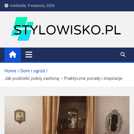
Skip
niedziela, 9 sierpnia, 2026
to
content
stylowisko.pl
Blog
Home
Dom i ogród
Jak podzielić pokój zasłoną – Praktyczne porady i inspiracje