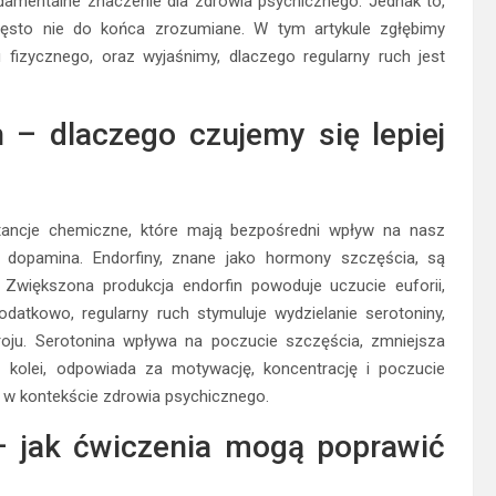
damentalne znaczenie dla zdrowia psychicznego. Jednak to,
ęsto nie do końca zrozumiane. W tym artykule zgłębimy
izycznego, oraz wyjaśnimy, dlaczego regularny ruch jest
– dlaczego czujemy się lepiej
ancje chemiczne, które mają bezpośredni wpływ na nasz
 i dopamina. Endorfiny, znane jako hormony szczęścia, są
Zwiększona produkcja endorfin powoduje uczucie euforii,
datkowo, regularny ruch stymuluje wydzielanie serotoniny,
roju. Serotonina wpływa na poczucie szczęścia, zmniejsza
 kolei, odpowiada za motywację, koncentrację i poczucie
 w kontekście zdrowia psychicznego.
 jak ćwiczenia mogą poprawić