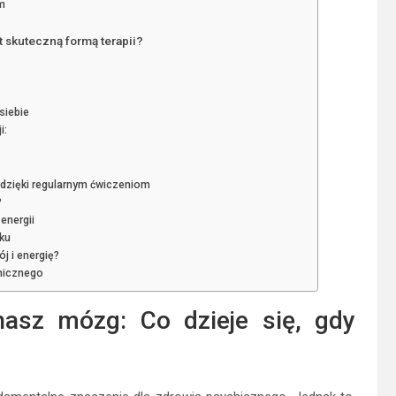
om
t skuteczną formą terapii?
siebie
i:
 dzięki regularnym ćwiczeniom
?
energii
ęku
ój i energię?
chicznego
asz mózg: Co dzieje się, gdy