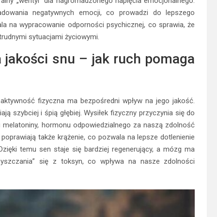
uralny „wentyl” dla nagromadzonego napięcia emocjonalnego.
ładowania negatywnych emocji, co prowadzi do lepszego
a na wypracowanie odporności psychicznej, co sprawia, że
z trudnymi sytuacjami życiowymi.
 jakości snu – jak ruch pomaga
a aktywność fizyczna ma bezpośredni wpływ na jego jakość.
ją szybciej i śpią głębiej. Wysiłek fizyczny przyczynia się do
u melatoniny, hormonu odpowiedzialnego za naszą zdolność
poprawiają także krążenie, co pozwala na lepsze dotlenienie
ięki temu sen staje się bardziej regenerujący, a mózg ma
zyszczania” się z toksyn, co wpływa na nasze zdolności