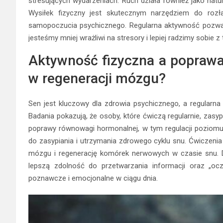
stresujących wydarzeniach. Ruch działa również jako nat
Wysiłek fizyczny jest skutecznym narzędziem do roz
samopoczucia psychicznego. Regularna aktywność pozwal
jesteśmy mniej wrażliwi na stresory i lepiej radzimy sobie 
Aktywność fizyczna a poprawa
w regeneracji mózgu?
Sen jest kluczowy dla zdrowia psychicznego, a regularn
Badania pokazują, że osoby, które ćwiczą regularnie, zasypia
poprawy równowagi hormonalnej, w tym regulacji poziom
do zasypiania i utrzymania zdrowego cyklu snu. Ćwiczenia 
mózgu i regenerację komórek nerwowych w czasie snu. Dz
lepszą zdolność do przetwarzania informacji oraz „oc
poznawcze i emocjonalne w ciągu dnia.