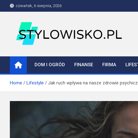
Skip
czwartek, 6 sierpnia, 2026
to
content
stylowisko.pl
Blog
DOM I OGRÓD
FINANSE
FIRMA
LIFES
Home
Lifestyle
Jak ruch wpływa na nasze zdrowie psychicz