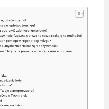
się, gdy ćwiczymy?
 się lepiej po treningu?
gą poprawić zdolności umysłowe?
tywność fizyczna wpływa na naszą reakcję na trudności?
 ruch pomaga w regeneracji mózgu?
a i umysłu zmienia naszą rzeczywistość?
wność fizyczna pomaga w zarządzaniu emocjami
lęku:
arządzaniu lękiem
ychiczne?
ć Twoje samopoczucie?
ęścia w Twoim ciele
ej
własnej wartości