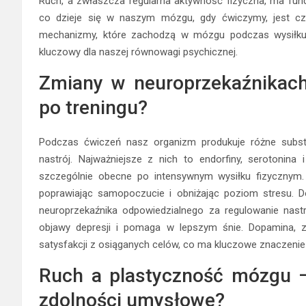
Ruch, a zwłaszcza regularna aktywność fizyczna, ma fun
co dzieje się w naszym mózgu, gdy ćwiczymy, jest cz
mechanizmy, które zachodzą w mózgu podczas wysiłku f
kluczowy dla naszej równowagi psychicznej.
Zmiany w neuroprzekaźnikach 
po treningu?
Podczas ćwiczeń nasz organizm produkuje różne subst
nastrój. Najważniejsze z nich to endorfiny, serotonina
szczególnie obecne po intensywnym wysiłku fizycznym. 
poprawiając samopoczucie i obniżając poziom stresu. Do
neuroprzekaźnika odpowiedzialnego za regulowanie nast
objawy depresji i pomaga w lepszym śnie. Dopamina, z
satysfakcji z osiąganych celów, co ma kluczowe znaczenie
Ruch a plastyczność mózgu –
zdolności umysłowe?