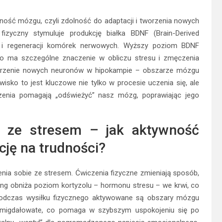
ność mózgu, czyli zdolność do adaptacji i tworzenia nowych
izyczny stymuluje produkcję białka BDNF (Brain-Derived
tu i regeneracji komórek nerwowych. Wyższy poziom BDNF
, co ma szczególne znaczenie w obliczu stresu i zmęczenia
worzenie nowych neuronów w hipokampie – obszarze mózgu
isko to jest kluczowe nie tylko w procesie uczenia się, ale
czenia pomagają „odświeżyć” nasz mózg, poprawiając jego
 ze stresem – jak aktywność
cję na trudności?
ia sobie ze stresem. Ćwiczenia fizyczne zmieniają sposób,
ning obniża poziom kortyzolu – hormonu stresu – we krwi, co
, podczas wysiłku fizycznego aktywowane są obszary mózgu
ło migdałowate, co pomaga w szybszym uspokojeniu się po