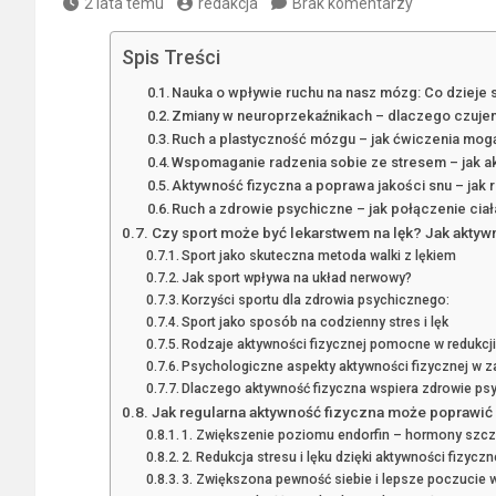
2 lata temu
redakcja
Brak komentarzy
Spis Treści
Nauka o wpływie ruchu na nasz mózg: Co dzieje 
Zmiany w neuroprzekaźnikach – dlaczego czujemy
Ruch a plastyczność mózgu – jak ćwiczenia mo
Wspomaganie radzenia sobie ze stresem – jak ak
Aktywność fizyczna a poprawa jakości snu – jak
Ruch a zdrowie psychiczne – jak połączenie ciał
Czy sport może być lekarstwem na lęk? Jak akty
Sport jako skuteczna metoda walki z lękiem
Jak sport wpływa na układ nerwowy?
Korzyści sportu dla zdrowia psychicznego:
Sport jako sposób na codzienny stres i lęk
Rodzaje aktywności fizycznej pomocne w redukcji 
Psychologiczne aspekty aktywności fizycznej w z
Dlaczego aktywność fizyczna wspiera zdrowie ps
Jak regularna aktywność fizyczna może poprawi
1. Zwiększenie poziomu endorfin – hormony szcz
2. Redukcja stresu i lęku dzięki aktywności fizyczn
3. Zwiększona pewność siebie i lepsze poczucie 