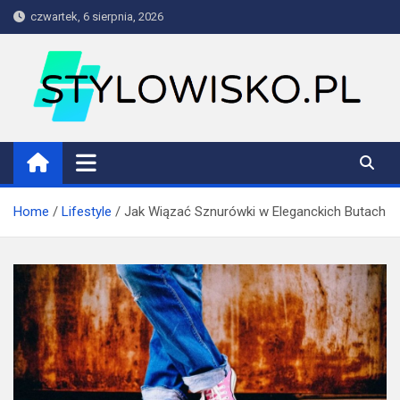
Skip
czwartek, 6 sierpnia, 2026
to
content
stylowisko.pl
Blog
Home
Lifestyle
Jak Wiązać Sznurówki w Eleganckich Butach