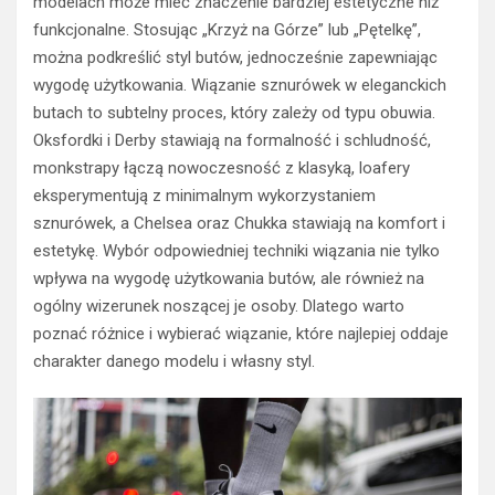
modelach może mieć znaczenie bardziej estetyczne niż
funkcjonalne. Stosując „Krzyż na Górze” lub „Pętelkę”,
można podkreślić styl butów, jednocześnie zapewniając
wygodę użytkowania. Wiązanie sznurówek w eleganckich
butach to subtelny proces, który zależy od typu obuwia.
Oksfordki i Derby stawiają na formalność i schludność,
monkstrapy łączą nowoczesność z klasyką, loafery
eksperymentują z minimalnym wykorzystaniem
sznurówek, a Chelsea oraz Chukka stawiają na komfort i
estetykę. Wybór odpowiedniej techniki wiązania nie tylko
wpływa na wygodę użytkowania butów, ale również na
ogólny wizerunek noszącej je osoby. Dlatego warto
poznać różnice i wybierać wiązanie, które najlepiej oddaje
charakter danego modelu i własny styl.