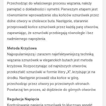
Przechodząc do właściwego procesu wiązania, należy
pamiętać o dokładności i symetrii. Pierwszym etapem jest
równomierne wprowadzenie obu końców sznurówek przez
dolne otwory w cholewce buta. Następnie, starannie
przeprowadź końce sznurówek przez każdą parę otworów,
zapewniając, że sznurówki przebiegają równolegle i bez
nadmiernego naprężenia.
Metoda Krzyżowa
Najpopularniejszą i zarazem najefektywniejszą techniką
wiązania sznurówek w eleganckich butach jest metoda
krzyżowa. Rozpoczynając od najniższych otworów,
przekształć sznurówki w formie litery „X”, krzyżując je na
środku. Następnie prowadź oba końce w górę,
przechodząc przez otwory po przeciwnych stronach.
Powtarzaj ten proces, aż dojdziecie do górnych otworów.
Regulacja Napięcia
Kontrolowanie napięcia sznurówek to kluczowy aspekt