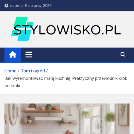
Skip
sobota, 8 sierpnia, 2026
to
content
stylowisko.pl
Blog
Home
Dom i ogród
Jak wyremontować małą kuchnię: Praktyczny przewodnik krok
po kroku