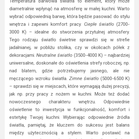
Temperatura barwowa światła to element, który może
diametralnie wpłynąć na atmosferę w małej kuchni. Warto
wybrać odpowiednią barwę, która będzie pasować do stylu
wnętrza i zapewni komfort pracy.
Ciepłe światło
(2700-
3000 K) – idealne do stworzenia przytulnej atmosfery.
Tego rodzaju światło świetnie sprawdzi się w strefie
jadalnianej, w pobliżu stolika, czy w okolicach półek z
dekoracjami.
Neutralne światło
(3500-4000 K) – najbardziej
uniwersalne, doskonałe do oświetlenia strefy roboczej, np.
nad blatem, gdzie potrzebujemy jasnego, ale nie
męczącego wzroku światła.
Zimne światło
(5000-6500 K)
– sprawdzi się w miejscach, które wymagają dużej precyzji,
jak np. przy pracy z nożem w kuchni. Może też dodać
nowoczesnego charakteru wnętrzu. Odpowiednie
oświetlenie to inwestycja w funkcjonalność, komfort i
estetykę Twojej kuchni. Wybierając odpowiednie źródła
światła, pamiętaj, że kluczem do sukcesu jest balans
między użytecznością a stylem. Warto postawić na