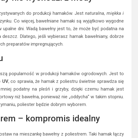
rzystywanych do produkcji hamaków. Jest
naturalna, miękka i
zynku. Co więcej, bawełniane hamaki są wyjątkowo wygodne
a w upalne dni. Wadą bawełny jest to, że może być podatna na
a deszcz. Dlatego, jeśli wybierasz hamak bawełniany, dobrze
nych preparatów impregnujących.
u
iększą popularność w produkcji hamaków ogrodowych. Jest to
e UV
, co sprawia, że hamak z poliestru świetnie sprawdza się
e mniej podatny na pleśń i grzyby, dzięki czemu hamak jest
fortowy niż bawełna, ponieważ nie „oddycha” w takim stopniu.
utrzymaniu, poliester będzie dobrym wyborem.
strem – kompromis idealny
postaw na mieszankę bawełny z poliestrem. Taki hamak łączy