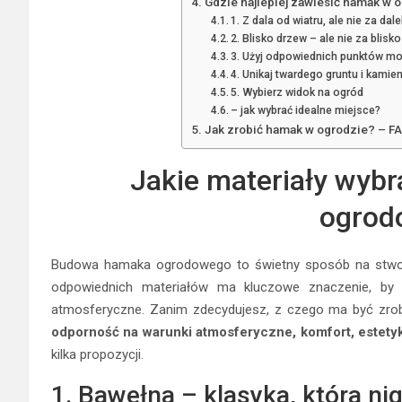
Gdzie najlepiej zawiesić hamak w 
1. Z dala od wiatru, ale nie za da
2. Blisko drzew – ale nie za blisko
3. Użyj odpowiednich punktów m
4. Unikaj twardego gruntu i kamien
5. Wybierz widok na ogród
– jak wybrać idealne miejsce?
Jak zrobić hamak w ogrodzie? – F
Jakie materiały wyb
ogrod
Budowa hamaka ogrodowego to świetny sposób na stworz
odpowiednich materiałów ma kluczowe znaczenie, by 
atmosferyczne. Zanim zdecydujesz, z czego ma być zrob
odporność na warunki atmosferyczne, komfort, estetyk
kilka propozycji.
1. Bawełna – klasyka, która n