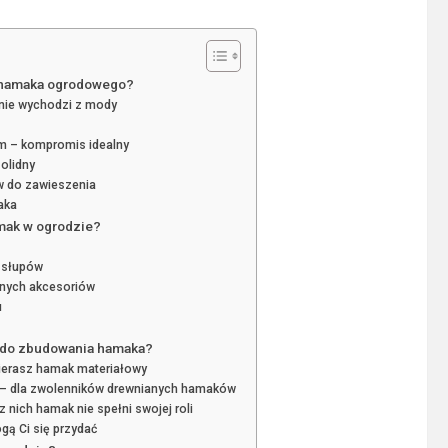
y hamaka ogrodowego?
y nie wychodzi z mody
em – kompromis idealny
solidny
w do zawieszenia
aka
mak w ogrodzie?
 słupów
dnych akcesoriów
u
e do zbudowania hamaka?
ybierasz hamak materiałowy
m – dla zwolenników drewnianych hamaków
 nich hamak nie spełni swojej roli
gą Ci się przydać