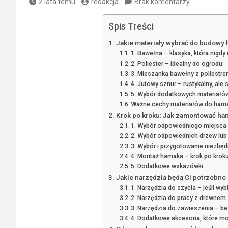
2 lata temu
redakcja
Brak komentarzy
Spis Treści
Jakie materiały wybrać do budow
1. Bawełna – klasyka, która nigd
2. Poliester – idealny do ogrodu
3. Mieszanka bawełny z poliestr
4. Jutowy sznur – rustykalny, ale 
5. Wybór dodatkowych materiałó
Ważne cechy materiałów do ham
Krok po kroku: Jak zamontować ha
1. Wybór odpowiedniego miejsca
2. Wybór odpowiednich drzew lub
3. Wybór i przygotowanie niezbę
4. Montaż hamaka – krok po krok
5. Dodatkowe wskazówki
Jakie narzędzia będą Ci potrzebn
1. Narzędzia do szycia – jeśli w
2. Narzędzia do pracy z drewne
3. Narzędzia do zawieszenia – bez
4. Dodatkowe akcesoria, które mo