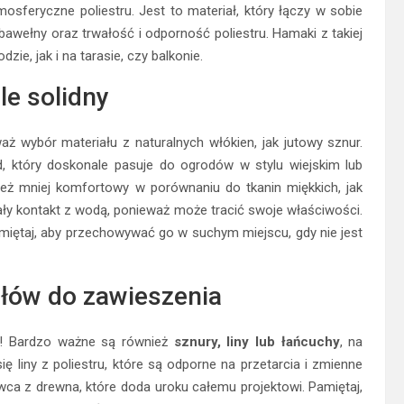
sferyczne poliestru. Jest to materiał, który łączy w sobie
bawełny oraz trwałość i odporność poliestru. Hamaki z takiej
ie, jak i na tarasie, czy balkonie.
le solidny
ż wybór materiału z naturalnych włókien, jak jutowy sznur.
, który doskonale pasuje do ogrodów w stylu wiejskim lub
nież mniej komfortowy w porównaniu do tkanin miękkich, jak
wały kontakt z wodą, ponieważ może tracić swoje właściwości.
pamiętaj, aby przechowywać go w suchym miejscu, gdy nie jest
łów do zawieszenia
ie! Bardzo ważne są również
sznury, liny lub łańcuchy
, na
ę liny z poliestru, które są odporne na przetarcia i zmienne
ca z drewna, które doda uroku całemu projektowi. Pamiętaj,