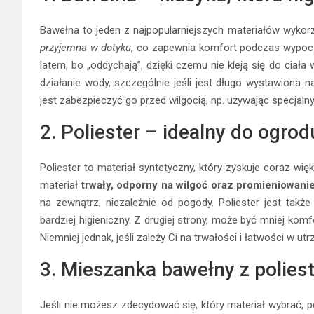
Bawełna to jeden z najpopularniejszych materiałów wyko
przyjemna w dotyku
, co zapewnia komfort podczas wypoc
latem, bo „oddychają”, dzięki czemu nie kleją się do ciał
działanie wody, szczególnie jeśli jest długo wystawiona n
jest zabezpieczyć go przed wilgocią, np. używając specjal
2. Poliester – idealny do ogrod
Poliester to materiał syntetyczny, który zyskuje coraz w
materiał
trwały, odporny na wilgoć oraz promieniowani
na zewnątrz, niezależnie od pogody. Poliester jest takż
bardziej higieniczny. Z drugiej strony, może być mniej kom
Niemniej jednak, jeśli zależy Ci na trwałości i łatwości w 
3. Mieszanka bawełny z polie
Jeśli nie możesz zdecydować się, który materiał wybrać, 