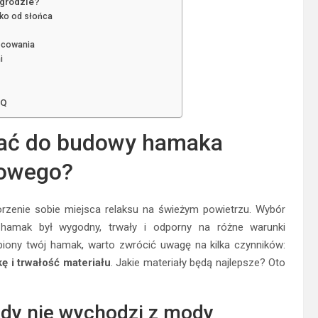
ogrodzie?
leko od słońca
ocowania
i
AQ
rać do budowy hamaka
owego?
enie sobie miejsca relaksu na świeżym powietrzu. Wybór
hamak był wygodny, trwały i odporny na różne warunki
iony twój hamak, warto zwrócić uwagę na kilka czynników:
ę i trwałość materiału
. Jakie materiały będą najlepsze? Oto
igdy nie wychodzi z mody