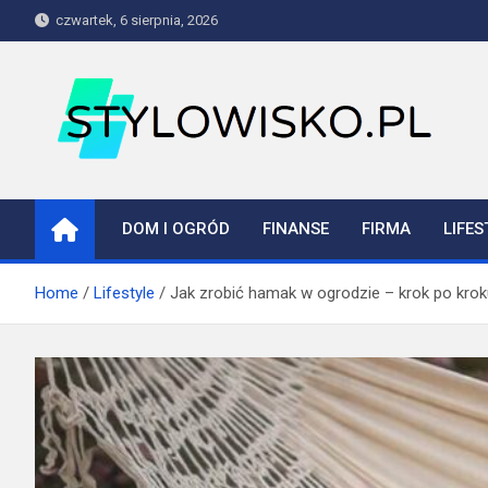
Skip
czwartek, 6 sierpnia, 2026
to
content
stylowisko.pl
Blog
DOM I OGRÓD
FINANSE
FIRMA
LIFES
Home
Lifestyle
Jak zrobić hamak w ogrodzie – krok po krok