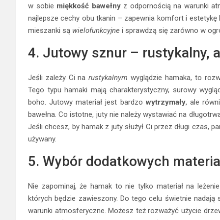
w sobie
miękkość bawełny
z odpornością na warunki atmo
najlepsze cechy obu tkanin – zapewnia komfort i estetykę 
mieszanki są
wielofunkcyjne
i sprawdzą się zarówno w ogrodz
4. Jutowy sznur – rustykalny, a
Jeśli zależy Ci na
rustykalnym
wyglądzie hamaka, to rozwa
Tego typu hamaki mają charakterystyczny, surowy wygląd
boho. Jutowy materiał jest bardzo
wytrzymały
, ale rów
bawełna. Co istotne, juty nie należy wystawiać na długotr
Jeśli chcesz, by hamak z juty służył Ci przez długi czas, 
używany.
5. Wybór dodatkowych materia
Nie zapominaj, że hamak to nie tylko materiał na leżen
których będzie zawieszony. Do tego celu świetnie nadają si
warunki atmosferyczne. Możesz też rozważyć użycie drzew