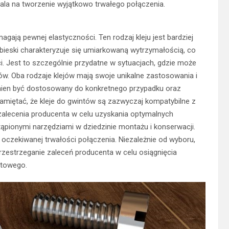
ala na tworzenie wyjątkowo trwałego połączenia.
magają pewnej elastyczności. Ten rodzaj kleju jest bardziej
ebieski charakteryzuje się umiarkowaną wytrzymałością, co
. Jest to szczególnie przydatne w sytuacjach, gdzie może
w. Oba rodzaje klejów mają swoje unikalne zastosowania i
nien być dostosowany do konkretnego przypadku oraz
iętać, że kleje do gwintów są zazwyczaj kompatybilne z
zalecenia producenta w celu uzyskania optymalnych
stąpionymi narzędziami w dziedzinie montażu i konserwacji.
 oczekiwanej trwałości połączenia. Niezależnie od wyboru,
rzestrzeganie zaleceń producenta w celu osiągnięcia
ntowego.