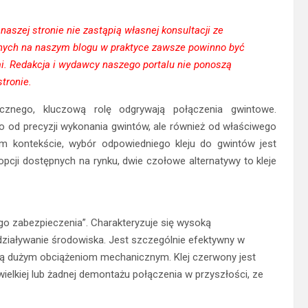
aszej stronie nie zastąpią własnej konsultacji ze
onych na naszym blogu w praktyce zawsze powinno być
. Redakcja i wydawcy naszego portalu nie ponoszą
tronie.
cznego, kluczową rolę odgrywają połączenia gwintowe.
ko od precyzji wykonania gwintów, ale również od właściwego
m kontekście, wybór odpowiedniego kleju do gwintów jest
cji dostępnych na rynku, dwie czołowe alternatywy to kleje
go zabezpieczenia”. Charakteryzuje się wysoką
działywanie środowiska. Jest szczególnie efektywny w
ją dużym obciążeniom mechanicznym. Klej czerwony jest
kiej lub żadnej demontażu połączenia w przyszłości, ze