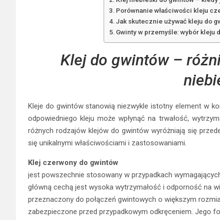
Porównanie właściwości kleju cz
Jak skutecznie używać kleju do gw
Gwinty w przemyśle: wybór kleju 
Klej do gwintów – róż
niebi
Kleje do gwintów stanowią niezwykle istotny element w ko
odpowiedniego kleju może wpłynąć na trwałość, wytrzy
różnych rodzajów klejów do gwintów wyróżniają się przede 
się unikalnymi właściwościami i zastosowaniami.
Klej czerwony do gwintów
jest powszechnie stosowany w przypadkach wymagających 
główną cechą jest wysoka wytrzymałość i odporność na wib
przeznaczony do połączeń gwintowych o większym rozmiar
zabezpieczone przed przypadkowym odkręceniem. Jego form