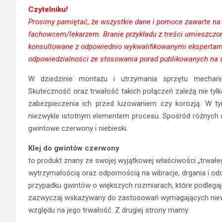
Czytelniku!
Prosimy pamiętać, że wszystkie dane i pomoce zawarte na n
fachowcem/lekarzem. Branie przykładu z treści umieszcz
konsultowane z odpowiednio wykwalifikowanymi ekspertami
odpowiedzialności ze stosowania porad publikowanych na s
W dziedzinie montażu i utrzymania sprzętu mechani
Skuteczność oraz trwałość takich połączeń zależą nie tyl
zabezpieczenia ich przed luzowaniem czy korozją. W ty
niezwykle istotnym elementem procesu. Spośród różnych op
gwintowe czerwony i niebieski.
Klej do gwintów czerwony
to produkt znany ze swojej wyjątkowej właściwości „trwałe
wytrzymałością oraz odpornością na wibracje, drgania i od
przypadku gwintów o większych rozmiarach, które podlega
zazwyczaj wskazywany do zastosowań wymagających niewiel
względu na jego trwałość. Z drugiej strony mamy