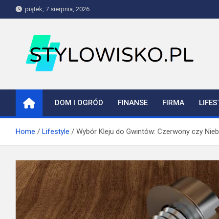
Skip
piątek, 7 sierpnia, 2026
to
content
stylowisko.pl
Blog
DOM I OGRÓD
FINANSE
FIRMA
LIFES
Home
Lifestyle
Wybór Kleju do Gwintów: Czerwony czy Nieb