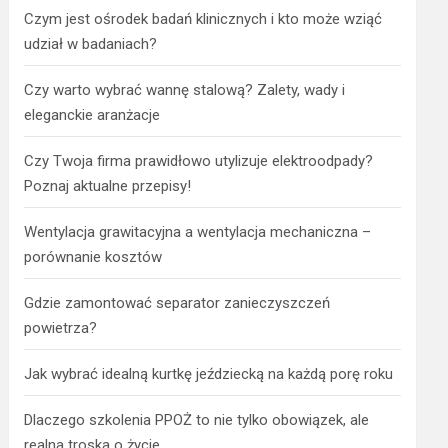
Czym jest ośrodek badań klinicznych i kto może wziąć
udział w badaniach?
Czy warto wybrać wannę stalową? Zalety, wady i
eleganckie aranżacje
Czy Twoja firma prawidłowo utylizuje elektroodpady?
Poznaj aktualne przepisy!
Wentylacja grawitacyjna a wentylacja mechaniczna –
porównanie kosztów
Gdzie zamontować separator zanieczyszczeń
powietrza?
Jak wybrać idealną kurtkę jeździecką na każdą porę roku
Dlaczego szkolenia PPOŻ to nie tylko obowiązek, ale
realna troska o życie