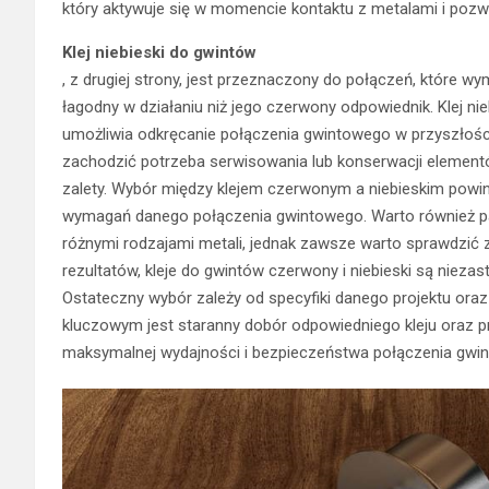
który aktywuje się w momencie kontaktu z metalami i pozw
Klej niebieski do gwintów
, z drugiej strony, jest przeznaczony do połączeń, które wy
łagodny w działaniu niż jego czerwony odpowiednik. Klej ni
umożliwia odkręcanie połączenia gwintowego w przyszłości
zachodzić potrzeba serwisowania lub konserwacji elementó
zalety. Wybór między klejem czerwonym a niebieskim powi
wymagań danego połączenia gwintowego. Warto również pam
różnymi rodzajami metali, jednak zawsze warto sprawdzić 
rezultatów, kleje do gwintów czerwony i niebieski są nieza
Ostateczny wybór zależy od specyfiki danego projektu oraz
kluczowym jest staranny dobór odpowiedniego kleju oraz p
maksymalnej wydajności i bezpieczeństwa połączenia gwi