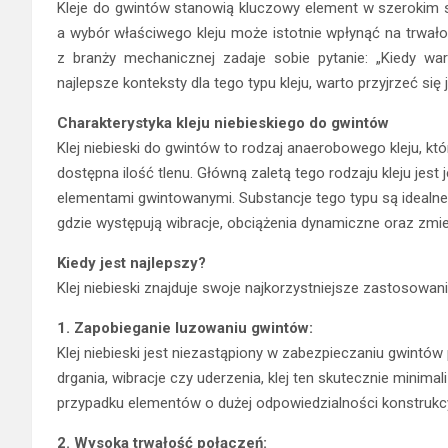
Kleje do gwintów stanowią kluczowy element w szerokim
a wybór właściwego kleju może istotnie wpłynąć na trwał
z branży mechanicznej zadaje sobie pytanie: „Kiedy wa
najlepsze konteksty dla tego typu kleju, warto przyjrzeć
Charakterystyka kleju niebieskiego do gwintów
Klej niebieski do gwintów to rodzaj anaerobowego kleju, k
dostępna ilość tlenu. Główną zaletą tego rodzaju kleju jes
elementami gwintowanymi. Substancje tego typu są idealn
gdzie występują wibracje, obciążenia dynamiczne oraz zm
Kiedy jest najlepszy?
Klej niebieski znajduje swoje najkorzystniejsze zastosowan
1. Zapobieganie luzowaniu gwintów:
Klej niebieski jest niezastąpiony w zabezpieczaniu gwintó
drgania, wibracje czy uderzenia, klej ten skutecznie minima
przypadku elementów o dużej odpowiedzialności konstrukcy
2. Wysoka trwałość połączeń: