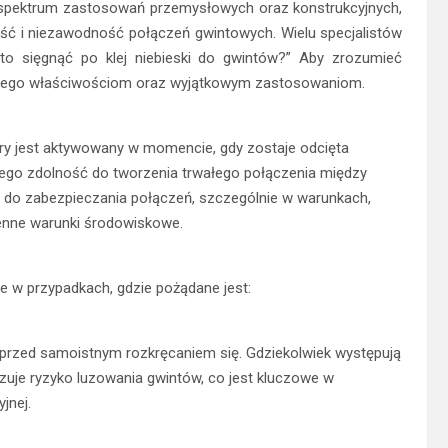
 spektrum zastosowań przemysłowych oraz konstrukcyjnych,
ość i niezawodność połączeń gwintowych. Wielu specjalistów
rto sięgnąć po klej niebieski do gwintów?” Aby zrozumieć
 się jego właściwościom oraz wyjątkowym zastosowaniom.
tóry jest aktywowany w momencie, gdy zostaje odcięta
t jego zdolność do tworzenia trwałego połączenia między
e do zabezpieczania połączeń, szczególnie w warunkach,
ienne warunki środowiskowe.
ie w przypadkach, gdzie pożądane jest:
w przed samoistnym rozkręcaniem się. Gdziekolwiek występują
lizuje ryzyko luzowania gwintów, co jest kluczowe w
jnej.