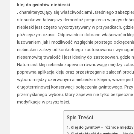
klej do gwintów niebieski
, charakteryzujący się właściwościami „średniego zabezpiec
stosunkowo łatwiejszy demontaż połączenia w przyszłości
niebieski jest często wykorzystywany w przypadkach, gdzi
późniejszym czasie. Odpowiednio dobrane właściwości klej
luzowaniem, jak i możliwość względnie prostego odkręcen
niebieskim zależy od konkretnego zastosowania i wymagań
niesamowitą trwałość i jest idealny do zastosowań, gdzie m
Natomiast klej niebieski zapewnia równowagę między zabe
poprawna aplikacja kleju oraz przestrzeganie zaleceń prod
wyboru między czerwonym a niebieskim klejem, ważne jest
długoterminowej konserwacji połączenia gwintowego. Przy
przemyślanego wyboru, który zapewni nie tylko bezpieczne 
modyfikacje w przyszłości.
Spis Treści
Klej do gwintów – różnice międz
Klej niebieski do gwintów – kiedy 