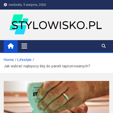
Skip
niedziela, 9 sierpnia, 2026
to
content
stylowisko.pl
Blog
Home
Lifestyle
Jak wybrać najlepszy klej do paneli tapicerowanych?