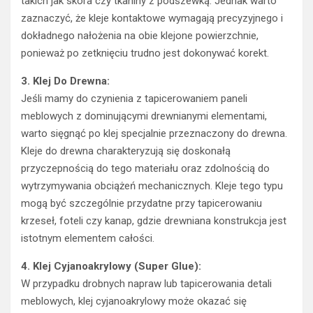
takich jak skóra czy tkaniny z podszewką. Jednak warto
zaznaczyć, że kleje kontaktowe wymagają precyzyjnego i
dokładnego nałożenia na obie klejone powierzchnie,
ponieważ po zetknięciu trudno jest dokonywać korekt.
3. Klej Do Drewna:
Jeśli mamy do czynienia z tapicerowaniem paneli
meblowych z dominującymi drewnianymi elementami,
warto sięgnąć po klej specjalnie przeznaczony do drewna.
Kleje do drewna charakteryzują się doskonałą
przyczepnością do tego materiału oraz zdolnością do
wytrzymywania obciążeń mechanicznych. Kleje tego typu
mogą być szczególnie przydatne przy tapicerowaniu
krzeseł, foteli czy kanap, gdzie drewniana konstrukcja jest
istotnym elementem całości.
4. Klej Cyjanoakrylowy (Super Glue):
W przypadku drobnych napraw lub tapicerowania detali
meblowych, klej cyjanoakrylowy może okazać się