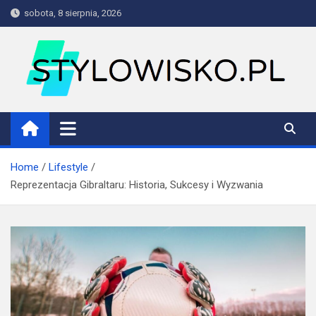
Skip
sobota, 8 sierpnia, 2026
to
content
stylowisko.pl
Blog
Home
Lifestyle
Reprezentacja Gibraltaru: Historia, Sukcesy i Wyzwania