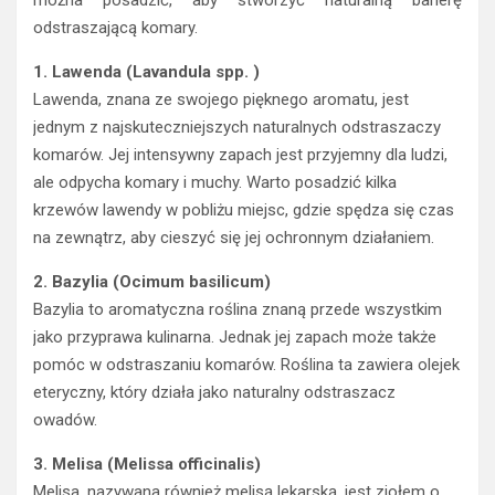
można posadzić, aby stworzyć naturalną barierę
odstraszającą komary.
1. Lawenda (Lavandula spp. )
Lawenda, znana ze swojego pięknego aromatu, jest
jednym z najskuteczniejszych naturalnych odstraszaczy
komarów. Jej intensywny zapach jest przyjemny dla ludzi,
ale odpycha komary i muchy. Warto posadzić kilka
krzewów lawendy w pobliżu miejsc, gdzie spędza się czas
na zewnątrz, aby cieszyć się jej ochronnym działaniem.
2. Bazylia (Ocimum basilicum)
Bazylia to aromatyczna roślina znaną przede wszystkim
jako przyprawa kulinarna. Jednak jej zapach może także
pomóc w odstraszaniu komarów. Roślina ta zawiera olejek
eteryczny, który działa jako naturalny odstraszacz
owadów.
3. Melisa (Melissa officinalis)
Melisa, nazywana również melisą lekarską, jest ziołem o