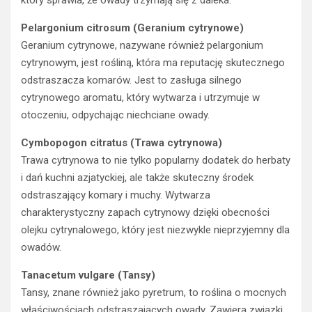
który sprawia, że owady trzymają się z daleka.
Pelargonium citrosum (Geranium cytrynowe)
Geranium cytrynowe, nazywane również pelargonium
cytrynowym, jest rośliną, która ma reputację skutecznego
odstraszacza komarów. Jest to zasługa silnego
cytrynowego aromatu, który wytwarza i utrzymuje w
otoczeniu, odpychając niechciane owady.
Cymbopogon citratus (Trawa cytrynowa)
Trawa cytrynowa to nie tylko popularny dodatek do herbaty
i dań kuchni azjatyckiej, ale także skuteczny środek
odstraszający komary i muchy. Wytwarza
charakterystyczny zapach cytrynowy dzięki obecności
olejku cytrynalowego, który jest niezwykle nieprzyjemny dla
owadów.
Tanacetum vulgare (Tansy)
Tansy, znane również jako pyretrum, to roślina o mocnych
właściwościach odstraszających owady. Zawiera związki