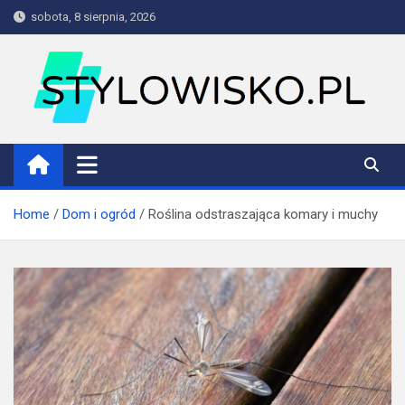
Skip
sobota, 8 sierpnia, 2026
to
content
stylowisko.pl
Blog
Home
Dom i ogród
Roślina odstraszająca komary i muchy