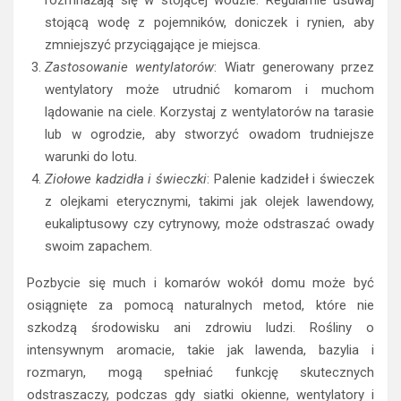
rozmnażają się w stojącej wodzie. Regularnie usuwaj
stojącą wodę z pojemników, doniczek i rynien, aby
zmniejszyć przyciągające je miejsca.
Zastosowanie wentylatorów
: Wiatr generowany przez
wentylatory może utrudnić komarom i muchom
lądowanie na ciele. Korzystaj z wentylatorów na tarasie
lub w ogrodzie, aby stworzyć owadom trudniejsze
warunki do lotu.
Ziołowe kadzidła i świeczki
: Palenie kadzideł i świeczek
z olejkami eterycznymi, takimi jak olejek lawendowy,
eukaliptusowy czy cytrynowy, może odstraszać owady
swoim zapachem.
Pozbycie się much i komarów wokół domu może być
osiągnięte za pomocą naturalnych metod, które nie
szkodzą środowisku ani zdrowiu ludzi. Rośliny o
intensywnym aromacie, takie jak lawenda, bazylia i
rozmaryn, mogą spełniać funkcję skutecznych
odstraszaczy, podczas gdy siatki okienne, wentylatory i