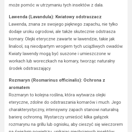
może pomóc w utrzymaniu tych insektów z dala.
Lawenda (Lavandula): Kwiatowy odstraszacz
Lawenda, znana ze swojego pięknego zapachu, nie tylko
dodaje uroku ogrodowi, ale także skutecznie odstrasza
komary. Olejki eteryczne zawarte w lawendzie, takie jak
linalool, są nieodpartym wrogiem tych uciążliwych owadów.
Kwiaty lawendy mogą być suszone i umieszczone w
workach lub woreczkach na komary, tworząc naturalny
środek odstraszający.
Rozmaryn (Rosmarinus officinalis): Ochrona z
aromatem
Rozmaryn to kolejna roślina, która wytwarza olejki
eteryczne, zdolne do odstraszania komarów i much. Jego
charakterystyczny, intensywny zapach stanowi naturalną
barierę ochronną. Wystarczy umieścić kilka gałązek
rozmarynu na grillu lub ognisku, aby cieszyć się wieczorem
na świeżym powietrzu, unikając niechcianych insektów.