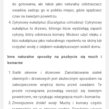
do gotowania, ale także jako naturalny odstraszacz
owadów, sadząc go w pobliżu miejsc, gdzie spędzasz
czas na świeżym powietrzu.
Cytrynowy eukaliptus (Eucalyptus citriodora)
: Cytrynowy
eukaliptus to drzewo, którego liście wydzielają zapach
cytryny, który odstrasza komary. Możesz użyć olejku z
liści eukaliptusa jako naturalnego repelentu na skórę lub
rozpylać wodę z olejkiem eukaliptusowym wokół domu.
Inne naturalne sposoby na pozbycie się much i
komarów
Siatki okienne i drzwiowe
: Zainstalowanie siatek
okiennych i drzwiowych jest skutecznym sposobem na
zabezpieczenie wnętrza domu przed owadami. Te
proste rozwiązania pozwalają cieszyć się świeżym
powietrzem, nie ryzykując wtargnięcia much i komarów.
Zmniejszenie źródeł wody
: Muchy i komary często