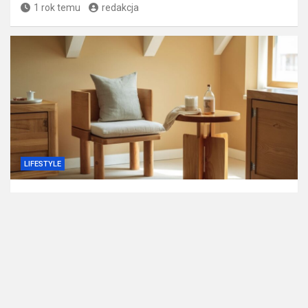
1 rok temu
redakcja
LIFESTYLE
Jak skutecznie usunąć zapach stęchlizny z
mebli drewnianych?
1 rok temu
redakcja
Witryna stylowisko.pl to platforma informacyjno-rozrywkową.