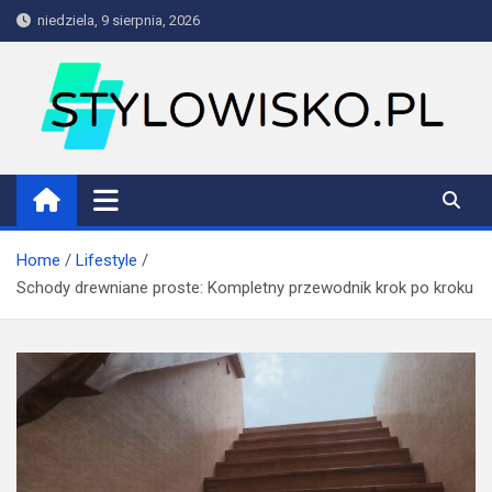
Skip
niedziela, 9 sierpnia, 2026
to
content
stylowisko.pl
Blog
Home
Lifestyle
Schody drewniane proste: Kompletny przewodnik krok po kroku