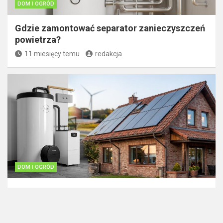
DOM I OGRÓD
Gdzie zamontować separator zanieczyszczeń
powietrza?
11 miesięcy temu
redakcja
DOM I OGRÓD
Centralne ogrzewanie gazowe vs. elektryczne
– co się bardziej opłaca?
1 rok temu
redakcja