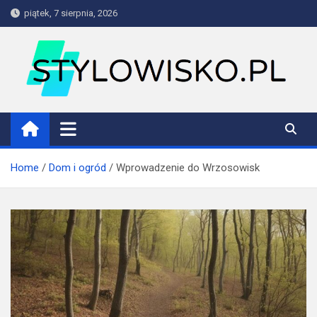
Skip
piątek, 7 sierpnia, 2026
to
content
stylowisko.pl
Blog
Home
Dom i ogród
Wprowadzenie do Wrzosowisk