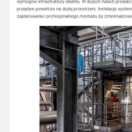
wymogów infrastruktury obiektu. W dużych halach produ
przepływ powietrza na dużej przestrzeni. Instalacja sys
zaplanowania i profesjonalnego montażu, by zminimalizow