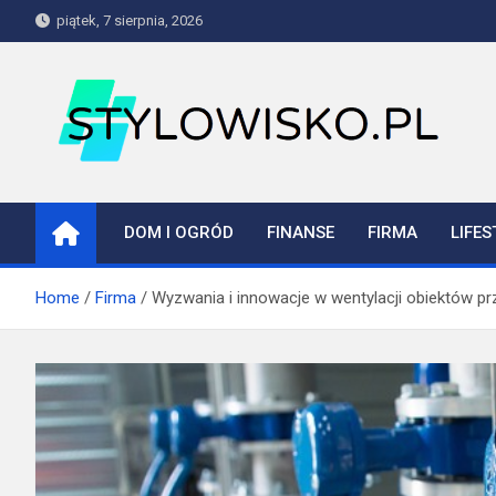
Skip
piątek, 7 sierpnia, 2026
to
content
stylowisko.pl
Blog
DOM I OGRÓD
FINANSE
FIRMA
LIFES
Home
Firma
Wyzwania i innowacje w wentylacji obiektów 