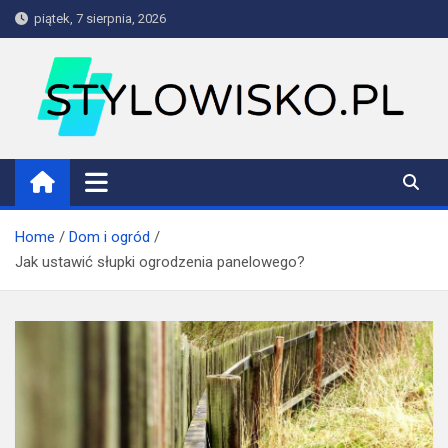
Skip
piątek, 7 sierpnia, 2026
to
content
stylowisko.pl
Blog
Home
Dom i ogród
Jak ustawić słupki ogrodzenia panelowego?