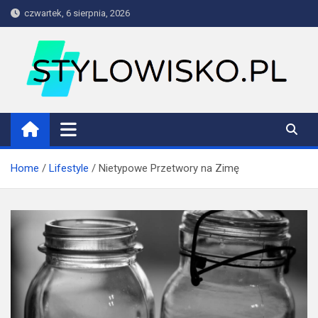
Skip
czwartek, 6 sierpnia, 2026
to
content
stylowisko.pl
Blog
Home
Lifestyle
Nietypowe Przetwory na Zimę