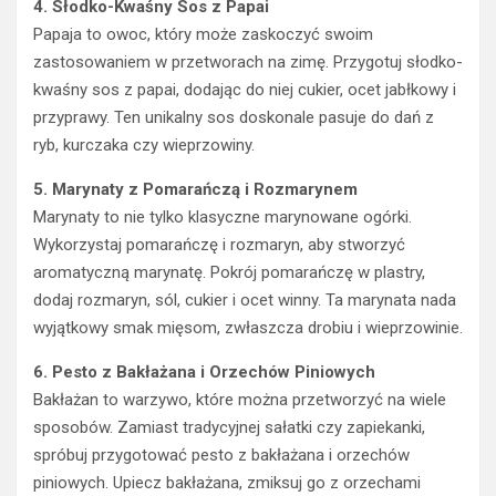
4. Słodko-Kwaśny Sos z Papai
Papaja to owoc, który może zaskoczyć swoim
zastosowaniem w przetworach na zimę. Przygotuj słodko-
kwaśny sos z papai, dodając do niej cukier, ocet jabłkowy i
przyprawy. Ten unikalny sos doskonale pasuje do dań z
ryb, kurczaka czy wieprzowiny.
5. Marynaty z Pomarańczą i Rozmarynem
Marynaty to nie tylko klasyczne marynowane ogórki.
Wykorzystaj pomarańczę i rozmaryn, aby stworzyć
aromatyczną marynatę. Pokrój pomarańczę w plastry,
dodaj rozmaryn, sól, cukier i ocet winny. Ta marynata nada
wyjątkowy smak mięsom, zwłaszcza drobiu i wieprzowinie.
6. Pesto z Bakłażana i Orzechów Piniowych
Bakłażan to warzywo, które można przetworzyć na wiele
sposobów. Zamiast tradycyjnej sałatki czy zapiekanki,
spróbuj przygotować pesto z bakłażana i orzechów
piniowych. Upiecz bakłażana, zmiksuj go z orzechami