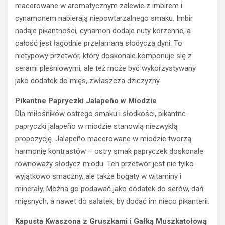
macerowane w aromatycznym zalewie z imbirem i
cynamonem nabierają niepowtarzalnego smaku. Imbir
nadaje pikantności, cynamon dodaje nuty korzenne, a
całość jest łagodnie przełamana słodyczą dyni. To
nietypowy przetwór, który doskonale komponuje się z
serami pleśniowymi, ale też może być wykorzystywany
jako dodatek do mięs, zwłaszcza dziczyzny.
Pikantne Papryczki Jalapeño w Miodzie
Dla miłośników ostrego smaku i słodkości, pikantne
papryczki jalapeño w miodzie stanowią niezwykłą
propozycję. Jalapeño macerowane w miodzie tworzą
harmonię kontrastów – ostry smak papryczek doskonale
równoważy słodycz miodu. Ten przetwór jest nie tylko
wyjątkowo smaczny, ale także bogaty w witaminy i
minerały. Można go podawać jako dodatek do serów, dań
mięsnych, a nawet do sałatek, by dodać im nieco pikanterii.
Kapusta Kwaszona z Gruszkami i Gałką Muszkatołową