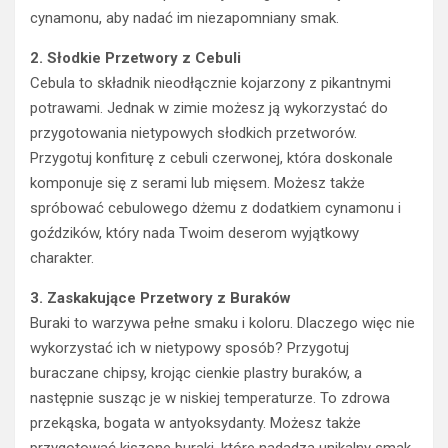
cynamonu, aby nadać im niezapomniany smak.
2. Słodkie Przetwory z Cebuli
Cebula to składnik nieodłącznie kojarzony z pikantnymi
potrawami. Jednak w zimie możesz ją wykorzystać do
przygotowania nietypowych słodkich przetworów.
Przygotuj konfiturę z cebuli czerwonej, która doskonale
komponuje się z serami lub mięsem. Możesz także
spróbować cebulowego dżemu z dodatkiem cynamonu i
goździków, który nada Twoim deserom wyjątkowy
charakter.
3. Zaskakujące Przetwory z Buraków
Buraki to warzywa pełne smaku i koloru. Dlaczego więc nie
wykorzystać ich w nietypowy sposób? Przygotuj
buraczane chipsy, krojąc cienkie plastry buraków, a
następnie susząc je w niskiej temperaturze. To zdrowa
przekąska, bogata w antyoksydanty. Możesz także
przygotować kiszone buraki, które nadadzą unikalny smak