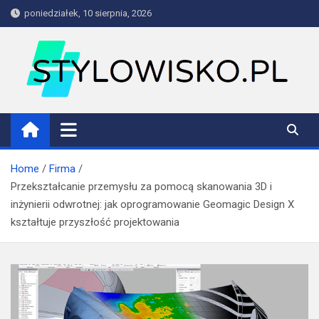
Skip
poniedziałek, 10 sierpnia, 2026
to
content
stylowisko.pl
Blog
Home
Firma
Przekształcanie przemysłu za pomocą skanowania 3D i
inżynierii odwrotnej: jak oprogramowanie Geomagic Design X
kształtuje przyszłość projektowania